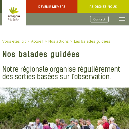
Skip to main content
DEVENIR MEMBRE
REJOIGNEZ-NOUS
Contact
You are here:
Vous êtes ici :
Accueil
Nos actions
Les balades guidées
Nos balades guidées
Notre régionale organise régulièrement
des sorties basées sur l’observation.