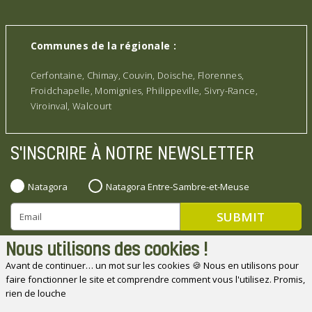
Communes de la régionale :
Cerfontaine, Chimay, Couvin, Doische, Florennes,
Froidchapelle, Momignies, Philippeville, Sivry-Rance,
Viroinval, Walcourt
S'INSCRIRE À NOTRE NEWSLETTER
Natagora
Natagora Entre-Sambre-et-Meuse
Nous utilisons des cookies !
Avant de continuer… un mot sur les cookies 🍪 Nous en utilisons pour
faire fonctionner le site et comprendre comment vous l'utilisez. Promis,
Natagora souhaite remercier ses partenaires
rien de louche